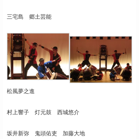
三宅島 郷土芸能
松風夢之進
村上響子 灯元鼓 西城悠介
坂井新弥 鬼頭佑吏 加藤大地