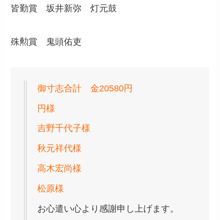
皆勤賞 坂井新弥 灯元鼓
殊勲賞 鬼頭佑吏
御寸志合計 金20580円
円様
吉野千代子様
秋元祥代様
高木宏尚様
松原様
お心遣い心より感謝申し上げます。