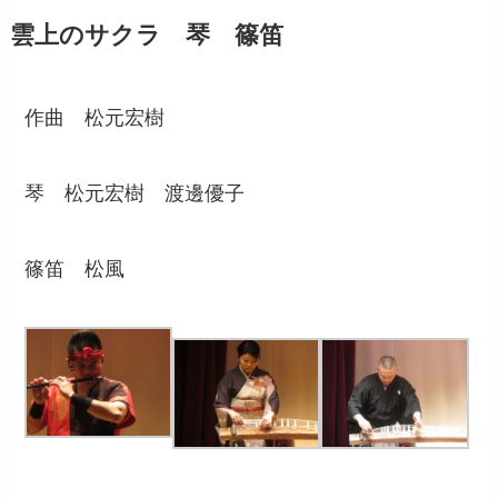
雲上のサクラ 琴 篠笛
作曲 松元宏樹
琴 松元宏樹 渡邊優子
篠笛 松風