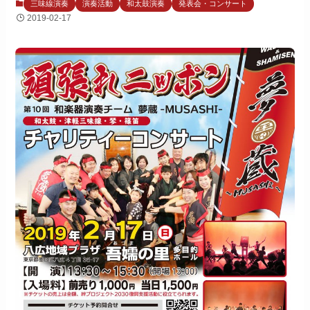
三味線演奏
演奏活動
和太鼓演奏
発表会・コンサート
2019-02-17