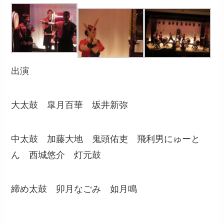
出演
大太鼓 皐月百華 坂井新弥
中太鼓 加藤大地 鬼頭佑吏 飛利男にゅーと
ん 西城悠介 灯元鼓
締め太鼓 卯月なごみ 如月鳴