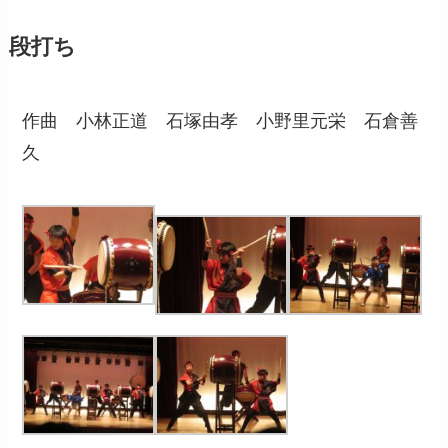
段打ち
作曲 小林正道 石塚由孝 小野里元栄 石倉善
久