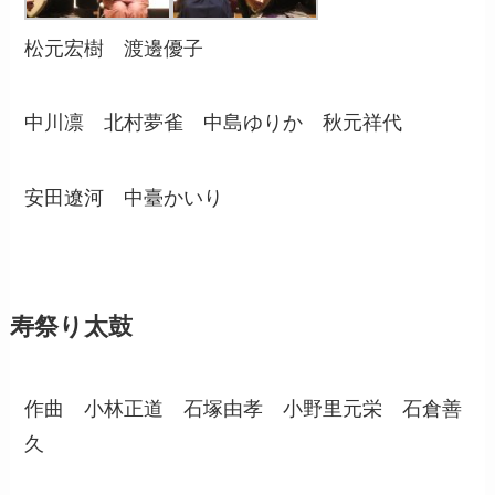
松元宏樹 渡邊優子
中川凛 北村夢雀 中島ゆりか 秋元祥代
安田遼河 中臺かいり
寿祭り太鼓
作曲 小林正道 石塚由孝 小野里元栄 石倉善
久