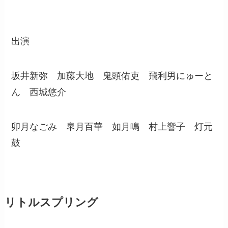
出演
坂井新弥 加藤大地 鬼頭佑吏 飛利男にゅーと
ん 西城悠介
卯月なごみ 皐月百華 如月鳴 村上響子 灯元
鼓
リトルスプリング