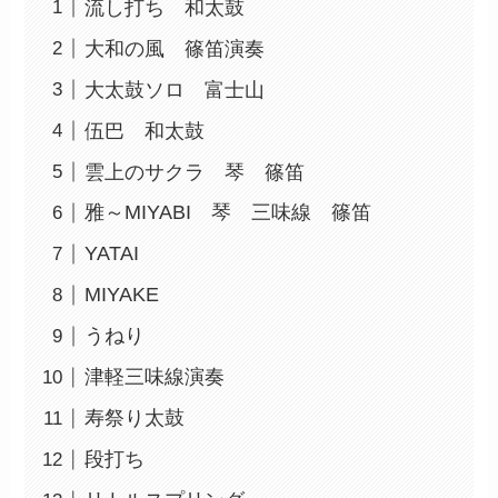
流し打ち 和太鼓
大和の風 篠笛演奏
大太鼓ソロ 富士山
伍巴 和太鼓
雲上のサクラ 琴 篠笛
雅～MIYABI 琴 三味線 篠笛
YATAI
MIYAKE
うねり
津軽三味線演奏
寿祭り太鼓
段打ち