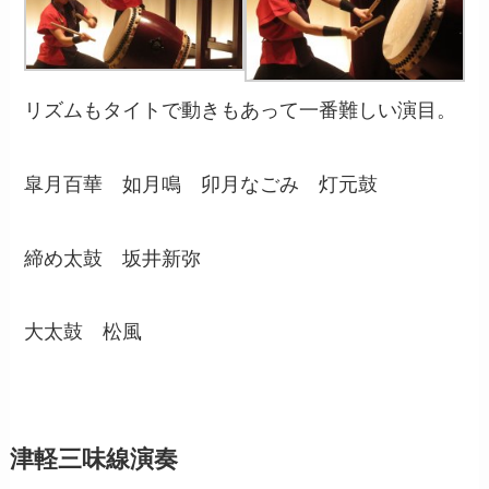
リズムもタイトで動きもあって一番難しい演目。
皐月百華 如月鳴 卯月なごみ 灯元鼓
締め太鼓 坂井新弥
大太鼓 松風
津軽三味線演奏