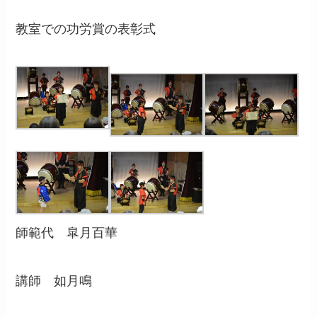
教室での功労賞の表彰式
師範代 皐月百華
講師 如月鳴