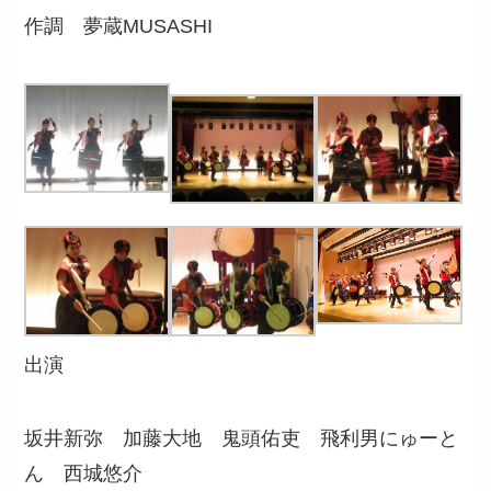
作調 夢蔵MUSASHI
出演
坂井新弥 加藤大地 鬼頭佑吏 飛利男にゅーと
ん 西城悠介