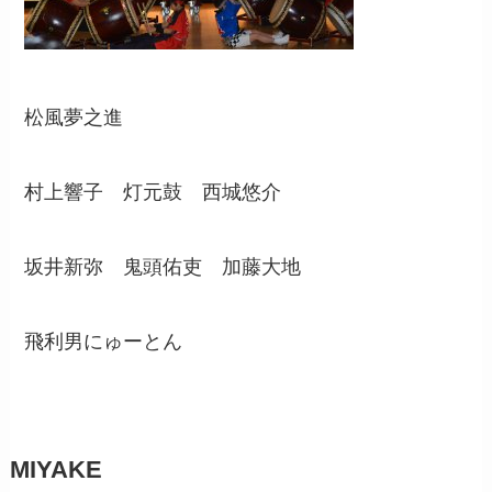
松風夢之進
村上響子 灯元鼓 西城悠介
坂井新弥 鬼頭佑吏 加藤大地
飛利男にゅーとん
MIYAKE