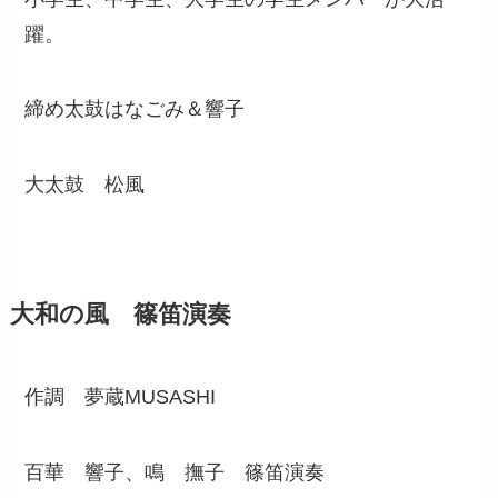
躍。
締め太鼓はなごみ＆響子
大太鼓 松風
大和の風 篠笛演奏
作調 夢蔵MUSASHI
百華 響子、鳴 撫子 篠笛演奏