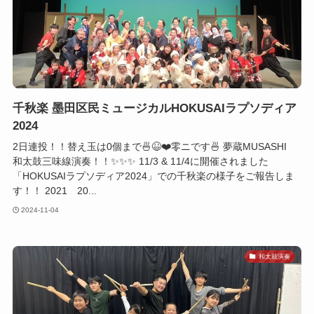
千秋楽 墨田区民ミュージカルHOKUSAIラプソディア
2024
2日連投！！替え玉は0個まで🍜😆❤️零ニです🍜 夢蔵MUSASHI
和太鼓三味線演奏！！✨✨✨ 11/3 & 11/4に開催されました
「HOKUSAIラプソディア2024」での千秋楽の様子をご報告しま
す！！ 2021 20...
2024-11-04
和太鼓演奏