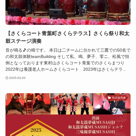
【さくらコート青葉町さくらテラス】さくら祭り和太
鼓ステージ演奏
音が鳴る🎵の鳴です。 本日は二チームに分かれて三鷹での50名で
の和太鼓体験teamBuilding そして私、鳴、夢子、零ニ、松風で恒
例となっております東村山さくらコート青葉でのさくらまつり
2022年は養護老人ホームさくらコート 2023年はさくらテラ...
2025-03-20
和太鼓演奏