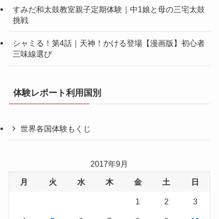
すみだ和太鼓教室親子定期体験｜中1娘と母の三宅太鼓
挑戦
シャミる！第4話｜天神！かける登場【漫画版】初心者
三味線選び
体験レポート利用国別
世界各国体験もくじ
2017年9月
月
火
水
木
金
土
日
1
2
3