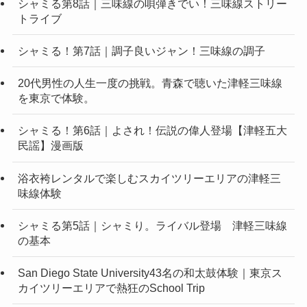
シャミる第8話｜三味線の唄弾きでい！三味線ストリー
トライブ
シャミる！第7話｜調子良いジャン！三味線の調子
20代男性の人生一度の挑戦。青森で聴いた津軽三味線
を東京で体験。
シャミる！第6話｜よされ！伝説の偉人登場【津軽五大
民謡】漫画版
浴衣袴レンタルで楽しむスカイツリーエリアの津軽三
味線体験
シャミる第5話｜シャミり。ライバル登場 津軽三味線
の基本
San Diego State University43名の和太鼓体験｜東京ス
カイツリーエリアで熱狂のSchool Trip