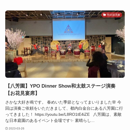
和太鼓演奏
【八芳園】YPO Dinner Show和太鼓ステージ演奏
【お花見宴席】
さかな大好き鳴です。 春めいた季節となってまいりました🌸 今
回は演奏ご依頼をいただきまして、都内白金台にある八芳園に行
ってきました！ https://youtu.be/L8RO1tE4iZE 八芳園は、素敵
な日本庭園のあるイベント会場です✨ 素晴らし...
2023-03-26