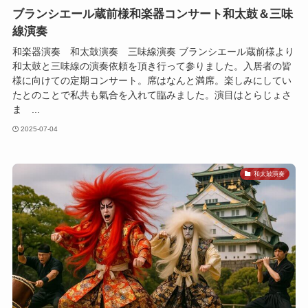
ブランシエール蔵前様和楽器コンサート和太鼓＆三味
線演奏
和楽器演奏 和太鼓演奏 三味線演奏 ブランシエール蔵前様より
和太鼓と三味線の演奏依頼を頂き行って参りました。入居者の皆
様に向けての定期コンサート。席はなんと満席。楽しみにしてい
たとのことで私共も氣合を入れて臨みました。演目はとらじょさ
ま ...
2025-07-04
和太鼓演奏