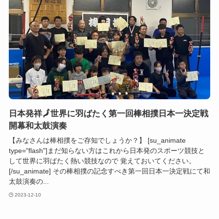
日本発祥🗾世界に羽ばたく第一回棒相撲日本一決定戦
開幕和太鼓演奏
【みなさんは棒相撲をご存知でしょうか？】 [su_animate
type="flash"]まだ知らない方はこれから日本発のスポーツ競技と
して世界に羽ばたく熱い競技なので 覚えておいてください。
[/su_animate] その棒相撲の記念すべき第一回日本一決定戦にて和
太鼓演奏の...
2023-12-10