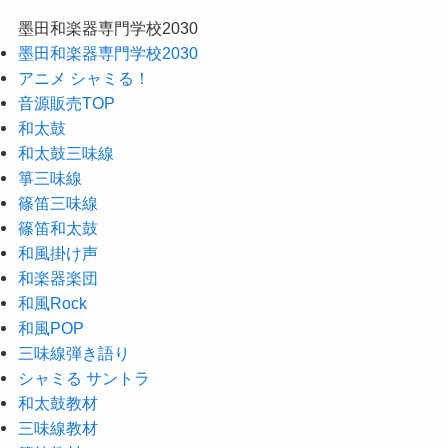
墨田和楽器専門学校2030
墨田和楽器専門学校2030
アニメ シャミる！
音源販売TOP
和太鼓
和太鼓三味線
箏三味線
篠笛三味線
篠笛和太鼓
和風掛け声
和楽器楽団
和風Rock
和風POP
三味線弾き語り
シャミる サントラ
和太鼓教材
三味線教材