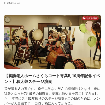
2022-10-24
和太鼓演奏
【養護老人ホームさくらコート青葉町10周年記念イベ
ント】和太鼓ステージ演奏
音が鳴る🎵の鳴です。 例年に見ない早さで梅雨開けとなり、既に
猛暑となった7月最初の日曜日、夢蔵も熱い日を過ごしてきまし
た！ 本当に久々‼2年振りのステージ演奏✨この日のために、メン
バーが大集結です！ コロナ禍に入ってから全...