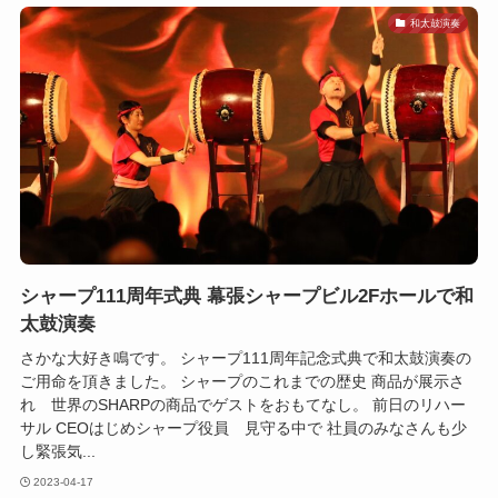
和太鼓演奏
シャープ111周年式典 幕張シャープビル2Fホールで和
太鼓演奏
さかな大好き鳴です。 シャープ111周年記念式典で和太鼓演奏の
ご用命を頂きました。 シャープのこれまでの歴史 商品が展示さ
れ 世界のSHARPの商品でゲストをおもてなし。 前日のリハー
サル CEOはじめシャープ役員 見守る中で 社員のみなさんも少
し緊張気...
2023-04-17