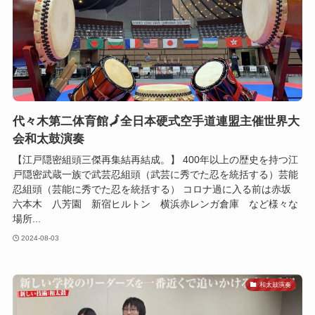
代々木第二体育館🗾全日本硬式空手道連盟主催世界大
会和太鼓演奏
【江戸隠密組頭三傑再集結再結成。】 400年以上の歴史を持つ江
戸隠密武蔵一族で武芸忍組頭（武芸に秀でた忍を統括する）芸能
忍組頭（芸能に秀でた忍を統括する） コロナ過に入る前は赤坂
六本木 八芳園 新宿ヒルトン 横浜赤レンガ倉庫 など様々な
場所...
2024-08-03
和太鼓演奏