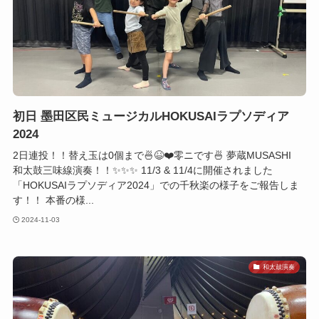
初日 墨田区民ミュージカルHOKUSAIラプソディア
2024
2日連投！！替え玉は0個まで🍜😆❤️零ニです🍜 夢蔵MUSASHI
和太鼓三味線演奏！！✨✨✨ 11/3 & 11/4に開催されました
「HOKUSAIラプソディア2024」での千秋楽の様子をご報告しま
す！！ 本番の様...
2024-11-03
和太鼓演奏