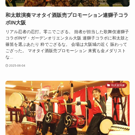
和太鼓演奏マオタイ酒販売プロモーション連獅子コラ
ボIN大阪
リアル忍者の忍打。零ニでござる。 拙者が担当した歌舞伎連獅子
コラボINザ・ガーデンオリエンタル大阪 連獅子コラボに和太鼓と
篠笛を選ぶあたり 粋でござるな。 会場は大阪城の近く 賑わって
ござった。 マオタイ酒販売プロモーション 来賓も金メダリスト
な...
2025-06-04
和太鼓演奏