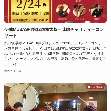
夢蔵MUSASHI第12回和太鼓三味線チャリティーコン
サート
第12回夢蔵MUSASHI絆プロジェクト2030チャリティーコンサー
ト無事終了しました。 今回で12回目前回が2020年2月24日丸五年
ぶりの開催となり前売りの105席分 関係者のみで完売となりま
した。 オープニングはなごみ浪裏。葛飾北斎の代表作 浪裏をモ
チーフに...
2025-02-24
和太鼓演奏