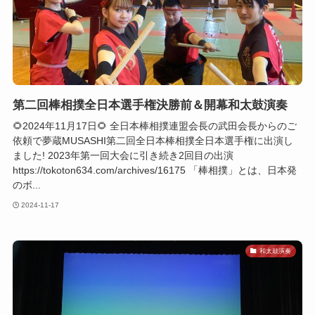
第二回棒相撲全日本選手権決勝前＆開幕和太鼓演奏
🌻2024年11月17日🌻 全日本棒相撲連盟会長の武田会長からのご
依頼で夢蔵MUSASHI第二回全日本棒相撲全日本選手権に出演し
ました! 2023年第一回大会に引き続き2回目の出演
https://tokoton634.com/archives/16175 「棒相撲」とは、日本発
のボ...
2024-11-17
和太鼓演奏